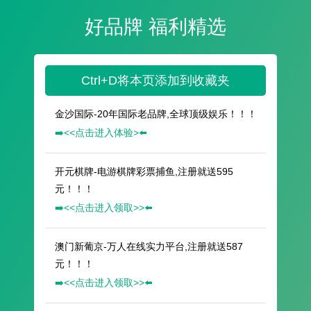
好品牌 福利精选
Ctrl+D将本页添加到收藏夹
金沙国际-20年国际老品牌,全球顶级娱乐！！！
➡️<<点击进入体验>⬅️
开元棋牌-电游棋牌彩票捕鱼,注册就送595
元！！！
➡️<<点击进入领取>>⬅️
澳门新葡京-万人在线实力平台,注册就送587
元！！！
➡️<<点击进入领取>>⬅️